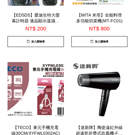
【EDSDS】愛迪生特大螢
【MITA 米塔】全能料理
幕計時器 液晶顯示溫濕度
多功能切菜機(MT-FC01)
計 可掛壁可桌放(EDS-
NT$ 200
NT$ 800
A49)*顏色隨機出*
加入購物車
加入購物車
【TECO】東元手機充電
【達新牌】陶瓷遠紅外線
線30CM(XYFWL0302AC)
超速乾折疊式吹風機-FD-