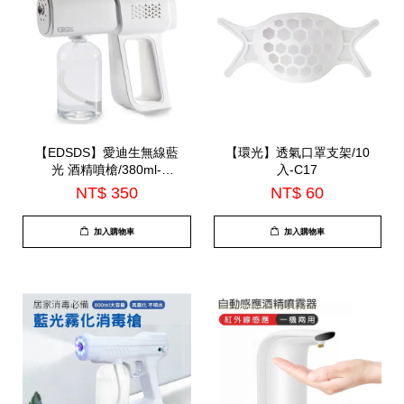
【EDSDS】愛迪生無線藍
【環光】透氣口罩支架/10
光 酒精噴槍/380ml-
入-C17
(C3801)
NT$ 350
NT$ 60
加入購物車
加入購物車