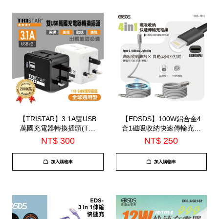
【TRISTAR】3.1A雙USB
【EDSDS】100W鋁合金4
萬國充電器轉換插頭(TS-
合1磁吸收納快速傳輸充電
USB170)
線(EDS-J931)
NT$ 300
NT$ 250
加入購物車
加入購物車