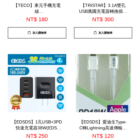
【TECO】東元手機充電
【TRISTAR】3.1A雙孔
線
USB萬國充電器轉換插頭
200CM(XYFWL2004CC)
(TS-USB171)
NT$ 180
NT$ 300
加入購物車
加入購物車
【EDSDS】1孔USB+3PD
【EDSDS】愛迪生Type-
快速充電器38W(EDS-
C轉Lightning高速傳輸充
USB130)
電線150cm(EDS-J877)
NT$ 250
NT$ 120