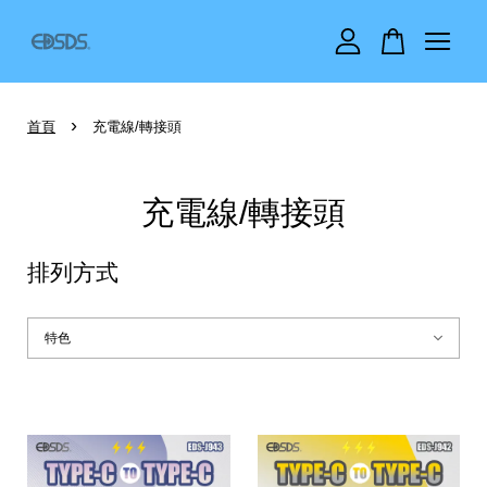
您的購物車目前還是空的。
›
首頁
充電線/轉接頭
繼續購物
充電線/轉接頭
排列方式