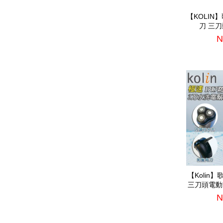
【KOLIN
刀 三刀
H
N
【Kolin
三刀頭電動
方便(K
N