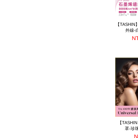
【TASHI
外線-白
NT
【TASH
罩-珍珠
N