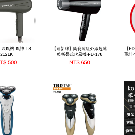
吹風機-風神-TS-
【達新牌】陶瓷遠紅外線超速
【E
2121K
乾折疊式吹風機-FD-178
重計-
T$ 500
NT$ 650