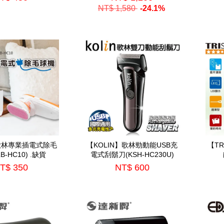
NT$ 1,580
-24.1%
】歌林專業插電式除毛
【KOLIN】歌林勁動能USB充
【T
B-HC10) .缺貨
電式刮鬍刀(KSH-HC230U)
T$ 350
NT$ 600