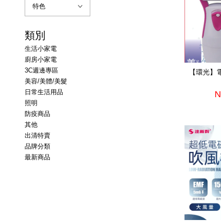
類別
生活小家電
廚房小家電
3C週邊專區
【環光】電
美容/美體/美髮
日常生活用品
N
照明
防疫商品
其他
出清特賣
品牌分類
最新商品