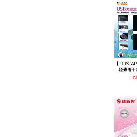
【TRIST
輕薄電子體
N