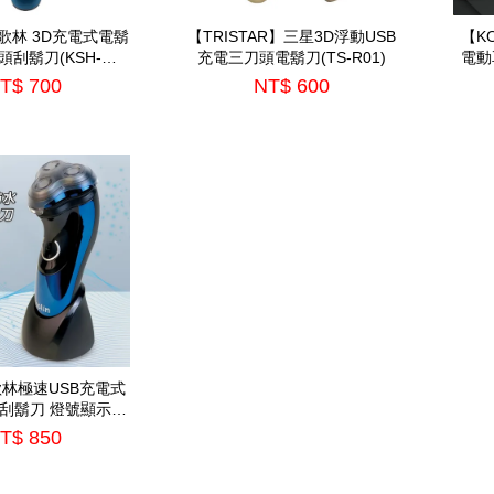
】歌林 3D充電式電鬍
【TRISTAR】三星3D浮動USB
【K
頭刮鬍刀(KSH-
充電三刀頭電鬍刀(TS-R01)
電動
CR210U)
T$ 700
NT$ 600
】歌林極速USB充電式
刮鬍刀 燈號顯示好
SH-HCW09)
T$ 850