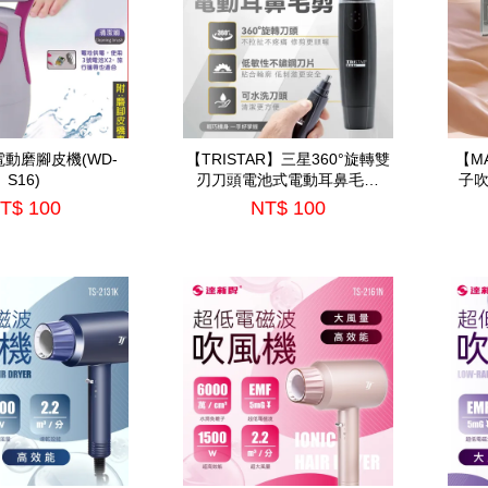
動磨腳皮機(WD-
【TRISTAR】三星360°旋轉雙
【M
S16)
刃刀頭電池式電動耳鼻毛剪
子吹
(TS-NT004)
T$ 100
NT$ 100