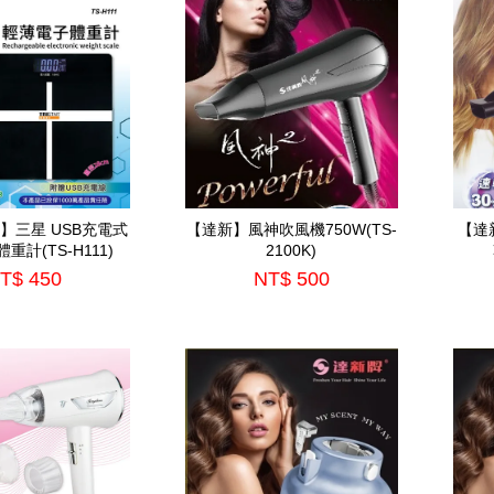
AR】三星 USB充電式
【達新】風神吹風機750W(TS-
【達
重計(TS-H111)
2100K)
T$ 450
NT$ 500