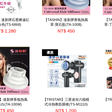
N】達新牌石墨烯遠紅
【TASHIN】達新牌香氛熱風
【T
色(TS-6868)
罩-寶石藍(TA-100B)
罩-丁
$ 1,280
NT$ 450
優惠
IN】達新牌香氛熱風
【TRISTAR】三星迷你六檔模
【T
白(TA-100W)
式冷熱敷筋膜槍(TS-M1110)
T$ 450
NT$ 1,200