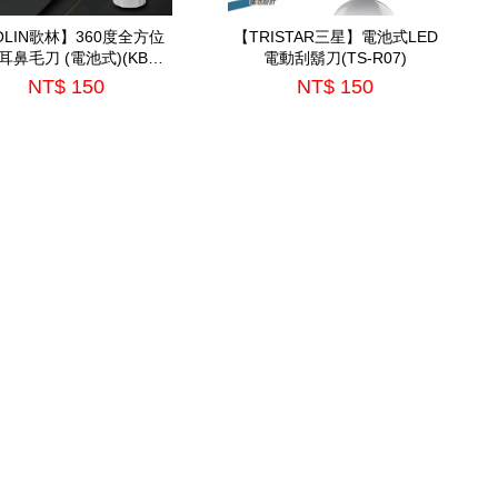
OLIN歌林】360度全方位
【TRISTAR三星】電池式LED
耳鼻毛刀 (電池式)(KBH-
電動刮鬍刀(TS-R07)
HC01)
NT$ 150
NT$ 150