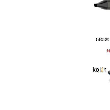
【達新牌】
N