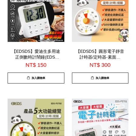
【EDSDS】愛迪生多用途
【EDSDS】圓形電子靜音
正倒數時計鬧鐘(EDS-
計時器/定時器-素面款
P5704)
(EDS-P5703)
NT$ 150
NT$ 300
加入購物車
加入購物車