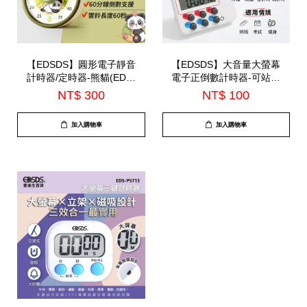
【EDSDS】圓形電子靜音
【EDSDS】大音量大螢幕
計時器/定時器-熊貓(EDS-
電子正倒數計時器-可站立
P5702)
(EDS-P5701)
NT$ 300
NT$ 100
加入購物車
加入購物車