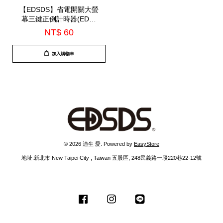
【EDSDS】省電開關大螢
幕三鍵正倒計時器(EDS-
P5713)
NT$ 60
加入購物車
© 2026 迪生 愛. Powered by
EasyStore
地址:新北市 New Taipei City , Taiwan 五股區, 248民義路一段220巷22-12號
Facebook
Instagram
Line