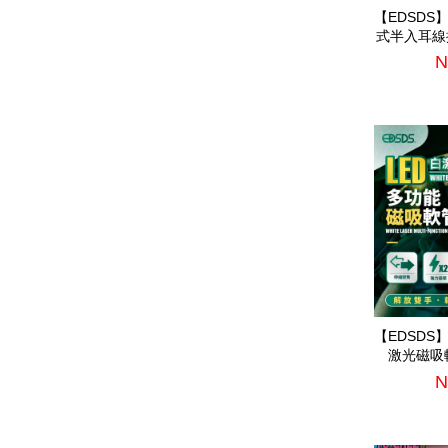
【EDSDS
式半入耳線
(E
N
【EDSDS
激光磁吸軟
N