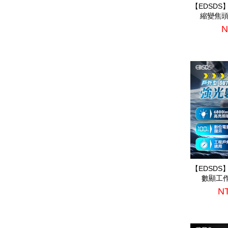
【EDSD
縮變焦頭燈
N
【EDSD
數顯工作燈
NT