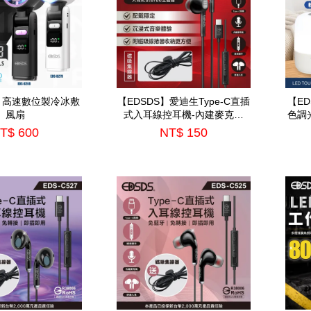
S】高速數位製冷冰敷
【EDSDS】愛迪生Type-C直插
【E
風扇
式入耳線控耳機-內建麥克風
色調光
(EDS-C538)
T$ 600
NT$ 150