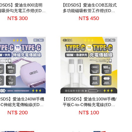
DSDS】愛迪生800流明
【EDSDS】愛迪生COB五段式
磁吸掛勾充電工作燈(EDS-
多功能磁吸軟管工作燈(EDS-
G871)
G873)
NT$ 300
NT$ 450
DSDS】愛迪生240W手機
【EDSDS】愛迪生100W手機/
o-C伸縮充電傳輸線(EDS-
平板C-to-C傳輸充電線(EDS-
J943)
J942)
NT$ 200
NT$ 100