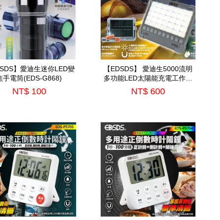
DSDS】愛迪生迷你LED變
【EDSDS】 愛迪生5000流明
焦手電筒(EDS-G868)
多功能LED太陽能充電工作燈
(EDS-G867)
NT$ 100
NT$ 600