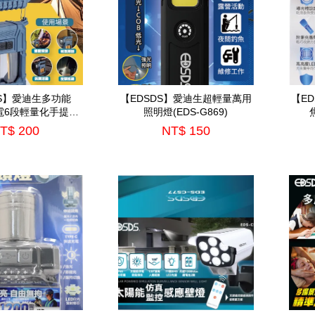
DS】愛迪生多功能
【EDSDS】愛迪生超輕量萬用
【E
充電6段輕量化手提照
照明燈(EDS-G869)
EDS-G870)
T$ 200
NT$ 150