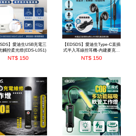
DSDS】愛迪生USB充電三
【EDSDS】愛迪生Type-C直插
觸控柔光燈(EDS-L051)
式半入耳線控耳機-內建麥克風
(EDS-C536)
NT$ 150
NT$ 150