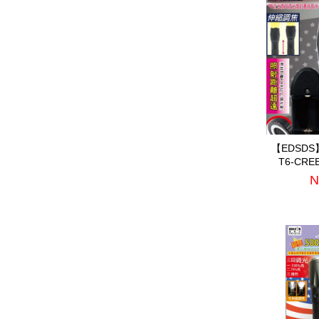
【EDSDS
T6-CR
(E
N