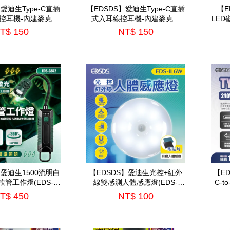
】愛迪生Type-C直插
【EDSDS】愛迪生Type-C直插
【E
控耳機-內建麥克風
式入耳線控耳機-內建麥克風
LED
DS-C527)
(EDS-C525)
T$ 150
NT$ 150
】愛迪生1500流明白
【EDSDS】愛迪生光控+紅外
【E
管工作燈(EDS-
線雙感測人體感應燈(EDS-
C-t
G872)
IL6W)
T$ 450
NT$ 100