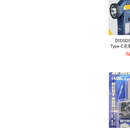
【EDS
Type-C
明燈(
N