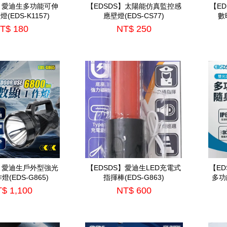
S】愛迪生多功能可伸
【EDSDS】太陽能仿真監控感
【E
(EDS-K1157)
應壁燈(EDS-CS77)
數
T$ 180
NT$ 250
S】愛迪生戶外型強光
【EDSDS】愛迪生LED充電式
【ED
(EDS-G865)
指揮棒(EDS-G863)
多功
$ 1,100
NT$ 600