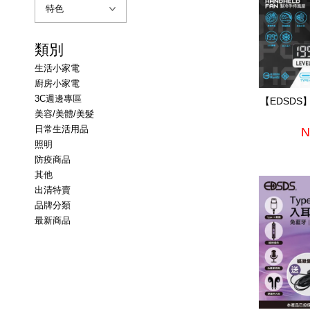
類別
生活小家電
廚房小家電
3C週邊專區
【EDSD
美容/美體/美髮
日常生活用品
N
照明
防疫商品
其他
出清特賣
品牌分類
最新商品