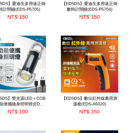
DSDS】愛迪生多用途正倒
【EDSDS】愛迪生多用途正倒
時計鬧鐘(EDS-P5705)
數時計鬧鐘(EDS-P5704)
NT$ 150
NT$ 150
SDS】雙光源LED＋COB
【EDSDS】數位紅外線萬用測
能便攜隨身照明燈(EDS-
溫槍(EDS-A5020)
G866)
NT$ 100
NT$ 350