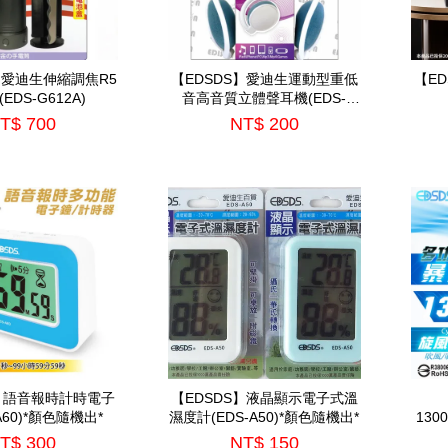
】愛迪生伸縮調焦R5
【EDSDS】愛迪生運動型重低
【E
EDS-G612A)
音高音質立體聲耳機(EDS-
C421)*顏色隨機出*
T$ 700
NT$ 200
S】語音報時計時電子
【EDSDS】液晶顯示電子式溫
A60)*顏色隨機出*
濕度計(EDS-A50)*顏色隨機出*
13
納包(
T$ 300
NT$ 150