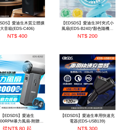
DSDS】愛迪生木質立體擴
【EDSDS】愛迪生3吋夾式小
大音箱(EDS-C406)
風扇(EDS-B240)*顏色隨機出
貨*
NT$ 400
NT$ 200
【EDSDS】愛迪生
【EDSDS】愛迪生車用快速充
0000RPM暴力風扇-附贈收
電器(EDS-USB139)
EDS-B262)=TS-B2016
從
NT$ 80
起
NT$ 300