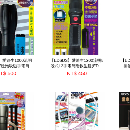
】愛迪生1000流明
【EDSDS】愛迪生1200流明5
【E
EE燈泡吸磁手電筒
段式L2手電筒附救生錘(EDS-
掛磁
DS-G683)
G640)
T$ 500
NT$ 450