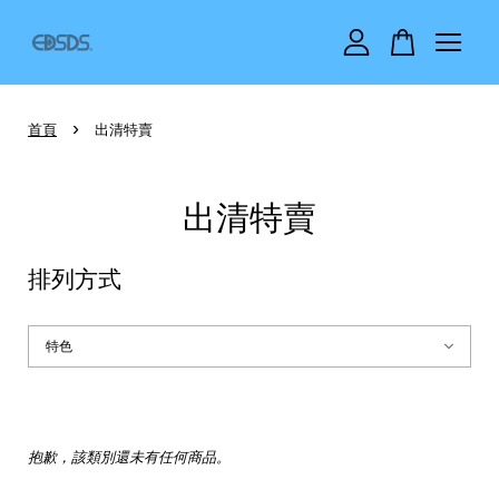
您的購物車目前還是空的。
›
首頁
出清特賣
繼續購物
出清特賣
排列方式
抱歉，該類別還未有任何商品。