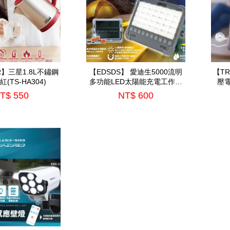
AR】三星1.8L不鏽鋼
【EDSDS】 愛迪生5000流明
【T
(TS-HA304)
多功能LED太陽能充電工作燈
壓電
(EDS-G867)
T$ 550
NT$ 600