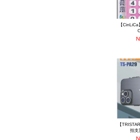
【CinLi
C
N
【TRIST
拍支架
N