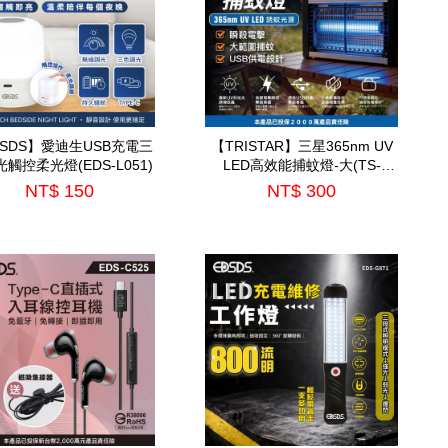
DSDS】愛迪生USB充電三
【TRISTAR】三星365nm UV
觸控柔光燈(EDS-L051)
LED高效能捕蚊燈-大(TS-
MN09)
NT$ 150
NT$ 300