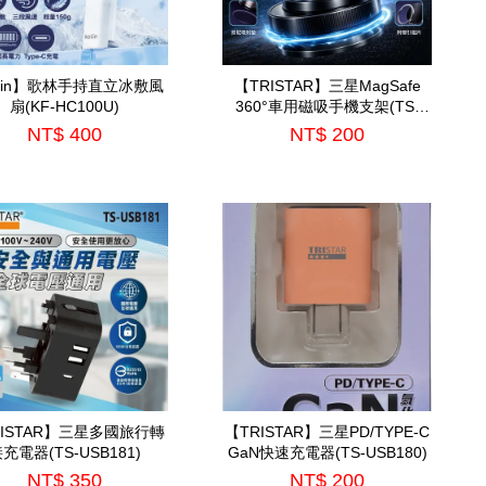
olin】歌林手持直立冰敷風
【TRISTAR】三星MagSafe
扇(KF-HC100U)
360°車用磁吸手機支架(TS-
PA31)
NT$ 400
NT$ 200
RISTAR】三星多國旅行轉
【TRISTAR】三星PD/TYPE-C
充電器(TS-USB181)
GaN快速充電器(TS-USB180)
NT$ 350
NT$ 200