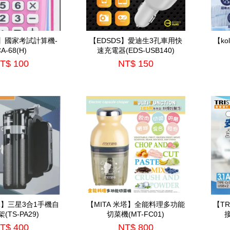
Ca】國家考試計算機-
【EDSDS】愛迪生3孔車用快
【k
A-68(H)
速充電器(EDS-USB140)
T$ 100
NT$ 150
AR】三星3合1手機自
【MITA 米塔】全能料理多功能
【T
(TS-PA29)
切菜機(MT-FC01)
接
T$ 400
NT$ 800