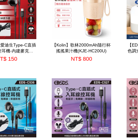
】愛迪生Type-C直插
【Kolin】歌林2000mAh隨行杯
【E
控耳機-內建麥克風
搖搖果汁機(KJE-HC200U)
色調光
DS-C538)
T$ 150
NT$ 800