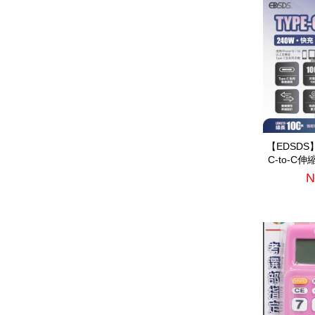
【EDSDS
C-to-C
N