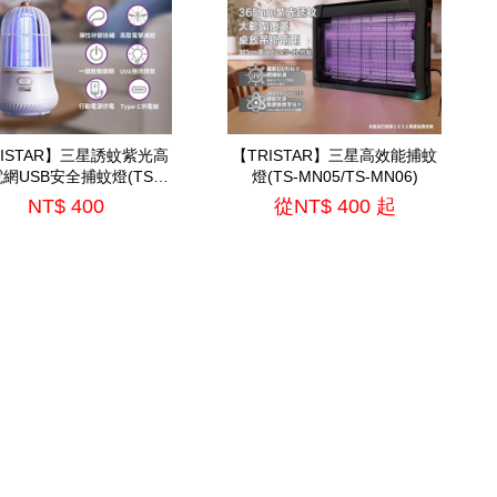
RISTAR】三星誘蚊紫光高
【TRISTAR】三星高效能捕蚊
網USB安全捕蚊燈(TS-
燈(TS-MN05/TS-MN06)
MN07)
NT$ 400
從
NT$ 400
起