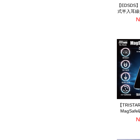
【EDSDS
式半入耳線
(E
N
【TRIST
MagSaf
N