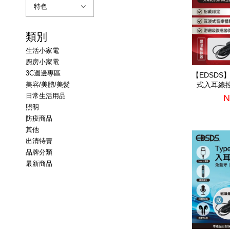
類別
生活小家電
廚房小家電
3C週邊專區
【EDSDS
美容/美體/美髮
式入耳線
(E
日常生活用品
N
照明
防疫商品
其他
出清特賣
品牌分類
最新商品