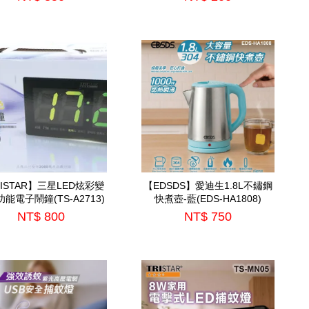
ISTAR】三星LED炫彩變
【EDSDS】愛迪生1.8L不鏽鋼
能電子鬧鐘(TS-A2713)
快煮壺-藍(EDS-HA1808)
NT$ 800
NT$ 750