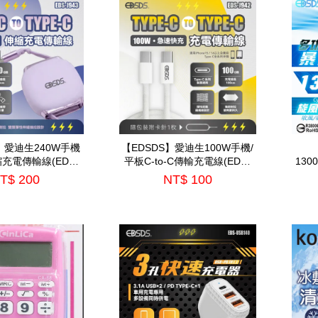
】愛迪生240W手機
【EDSDS】愛迪生100W手機/
伸縮充電傳輸線(EDS-
平板C-to-C傳輸充電線(EDS-
13
J943)
J942)
納包(
T$ 200
NT$ 100