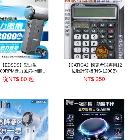
【EDSDS】愛迪生
【CATIGA】國家考試專用12
0000RPM暴力風扇-附贈收
位數計算機(NS-1200B)
EDS-B262)=TS-B2016
從
NT$ 80
起
NT$ 250