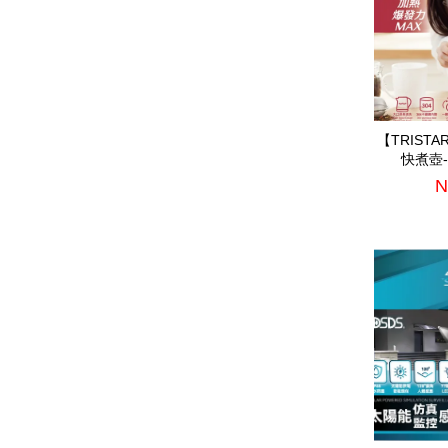
【TRIST
快煮壺-紅
N