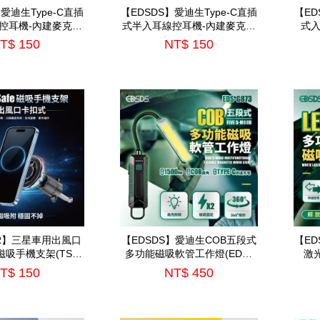
】愛迪生Type-C直插
【EDSDS】愛迪生Type-C直插
【ED
控耳機-內建麥克風
式半入耳線控耳機-內建麥克風
式入
DS-C536)
(EDS-C527)
T$ 150
NT$ 150
AR】三星車用出風口
【EDSDS】愛迪生COB五段式
【ED
e磁吸手機支架(TS-
多功能磁吸軟管工作燈(EDS-
激
PA30)
G873)
T$ 150
NT$ 450