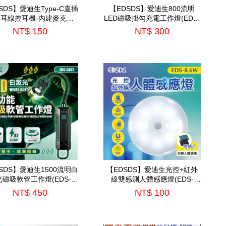
SDS】愛迪生Type-C直插
【EDSDS】愛迪生800流明
耳線控耳機-內建麥克風
LED磁吸掛勾充電工作燈(EDS-
(EDS-C525)
G871)
NT$ 150
NT$ 300
SDS】愛迪生1500流明白
【EDSDS】愛迪生光控+紅外
光磁吸軟管工作燈(EDS-
線雙感測人體感應燈(EDS-
G872)
IL6W)
NT$ 450
NT$ 100