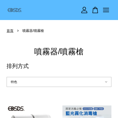
您的購物車目前還是空的。
›
首頁
噴霧器/噴霧槍
繼續購物
噴霧器/噴霧槍
排列方式