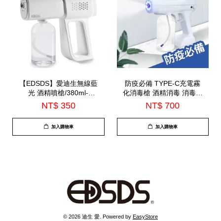
【EDSDS】愛迪生無線藍
防疫必備 TYPE-C充電霧
光 酒精噴槍/380ml-
化消毒槍 酒精消毒 消毒噴
(C3801)
霧槍 USB充電 居家清潔
NT$ 350
NT$ 700
車用清潔(C13-1)
加入購物車
加入購物車
© 2026 迪生 愛. Powered by
EasyStore