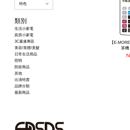
類別
生活小家電
廚房小家電
3C週邊專區
【E-MOR
美容/美體/美髮
算機 
日常生活用品
N
照明
防疫商品
其他
出清特賣
品牌分類
最新商品