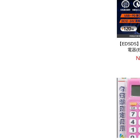
【EDSD
電器(E
N