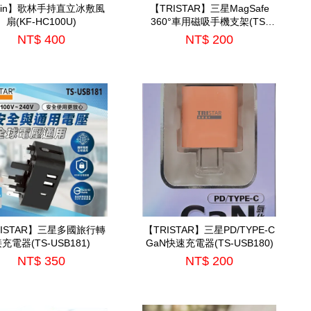
olin】歌林手持直立冰敷風
【TRISTAR】三星MagSafe
扇(KF-HC100U)
360°車用磁吸手機支架(TS-
PA31)
NT$ 400
NT$ 200
RISTAR】三星多國旅行轉
【TRISTAR】三星PD/TYPE-C
充電器(TS-USB181)
GaN快速充電器(TS-USB180)
NT$ 350
NT$ 200