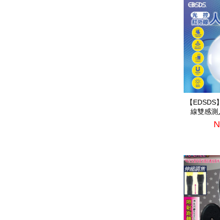
【EDSD
線雙感測人
N