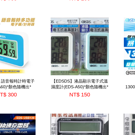
S】語音報時計時電子
【EDSDS】液晶顯示電子式溫
A60)*顏色隨機出*
濕度計(EDS-A50)*顏色隨機出*
13
納包(
T$ 300
NT$ 150