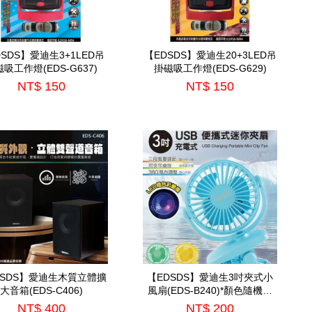
DSDS】愛迪生3+1LED吊
【EDSDS】愛迪生20+3LED吊
吸工作燈(EDS-G637)
掛磁吸工作燈(EDS-G629)
NT$ 150
NT$ 150
DSDS】愛迪生木質立體擴
【EDSDS】愛迪生3吋夾式小
大音箱(EDS-C406)
風扇(EDS-B240)*顏色隨機出
貨*
NT$ 400
NT$ 200