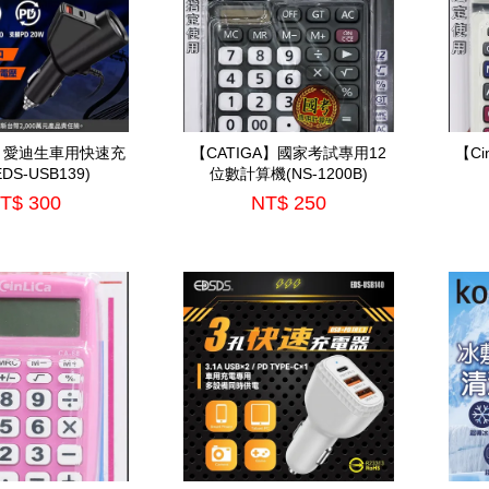
S】愛迪生車用快速充
【CATIGA】國家考試專用12
【C
DS-USB139)
位數計算機(NS-1200B)
T$ 300
NT$ 250