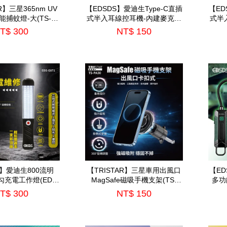
R】三星365nm UV
【EDSDS】愛迪生Type-C直插
【ED
能捕蚊燈-大(TS-
式半入耳線控耳機-內建麥克風
式半
MN09)
(EDS-C536)
T$ 300
NT$ 150
S】愛迪生800流明
【TRISTAR】三星車用出風口
【ED
勾充電工作燈(EDS-
MagSafe磁吸手機支架(TS-
多功
G871)
PA30)
T$ 300
NT$ 150