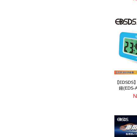
【EDSD
鐘(EDS-
N