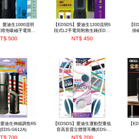
】愛迪生1000流明
【EDSDS】愛迪生1200流明5
【E
EE燈泡吸磁手電筒
段式L2手電筒附救生錘(EDS-
掛磁
DS-G683)
G640)
T$ 500
NT$ 450
】愛迪生伸縮調焦R5
【EDSDS】愛迪生運動型重低
【E
EDS-G612A)
音高音質立體聲耳機(EDS-
C421)*顏色隨機出*
T$ 700
NT$ 200