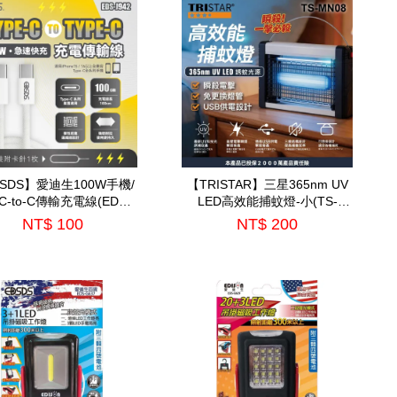
SDS】愛迪生100W手機/
【TRISTAR】三星365nm UV
-to-C傳輸充電線(EDS-
LED高效能捕蚊燈-小(TS-
J942)
MN08)
NT$ 100
NT$ 200