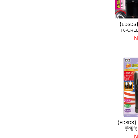
【EDSDS
T6-CR
(E
N
【EDSDS
手電筒(
N