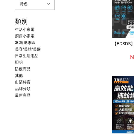
類別
生活小家電
廚房小家電
3C週邊專區
【EDSD
美容/美體/美髮
日常生活用品
N
照明
防疫商品
其他
出清特賣
品牌分類
最新商品