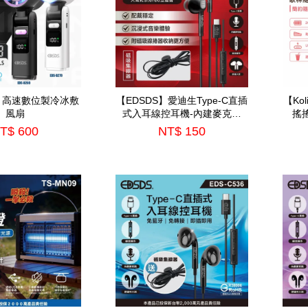
S】高速數位製冷冰敷
【EDSDS】愛迪生Type-C直插
【Ko
風扇
式入耳線控耳機-內建麥克風
搖搖
(EDS-C538)
T$ 600
NT$ 150