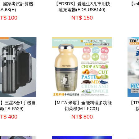
Ca】國家考試計算機-
【EDSDS】愛迪生3孔車用快
【k
A-68(H)
速充電器(EDS-USB140)
T$ 100
NT$ 150
AR】三星3合1手機自
【MITA 米塔】全能料理多功能
【T
(TS-PA29)
切菜機(MT-FC01)
接
T$ 400
NT$ 800