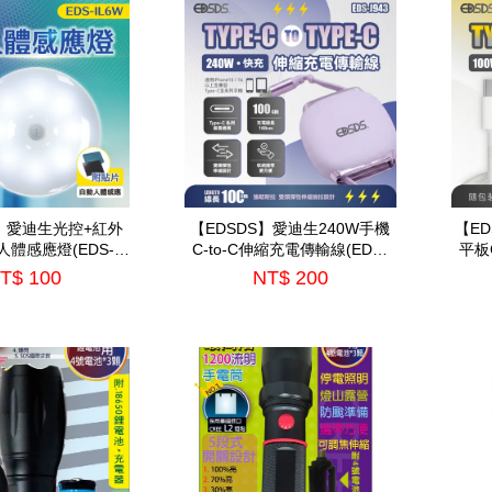
S】愛迪生光控+紅外
【EDSDS】愛迪生240W手機
【ED
體感應燈(EDS-
C-to-C伸縮充電傳輸線(EDS-
平板C
IL6W)
J943)
T$ 100
NT$ 200