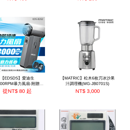
【EDSDS】愛迪生
【MATRIC】松木6枚刃冰沙果
0000RPM暴力風扇-附贈收
汁調理機(MG-JB0701S)
EDS-B262)=TS-B2016
從
NT$ 80
起
NT$ 3,000