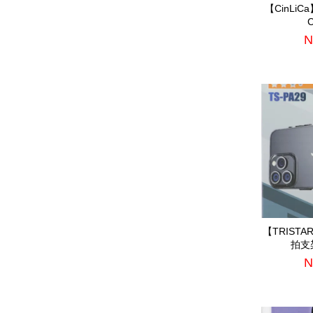
【CinLi
C
N
【TRIST
拍支架
N