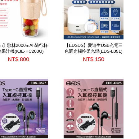
lin】歌林2000mAh隨行杯
【EDSDS】愛迪生USB充電三
果汁機(KJE-HC200U)
色調光觸控柔光燈(EDS-L051)
NT$ 800
NT$ 150