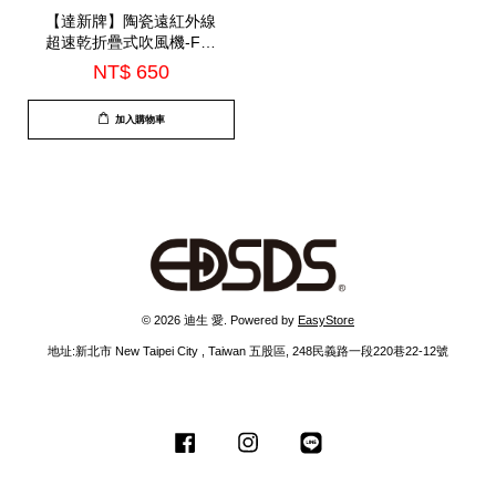
【達新牌】陶瓷遠紅外線
超速乾折疊式吹風機-FD-
178
NT$ 650
加入購物車
© 2026 迪生 愛. Powered by
EasyStore
地址:新北市 New Taipei City , Taiwan 五股區, 248民義路一段220巷22-12號
Facebook
Instagram
Line