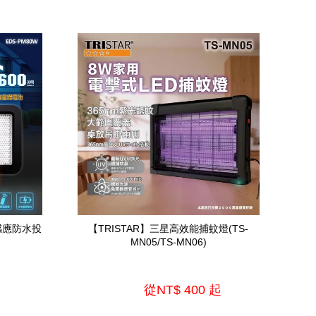
感應防水投
【TRISTAR】三星高效能捕蚊燈(TS-
MN05/TS-MN06)
        從
NT$ 400 
起
