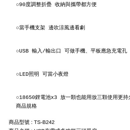
○90度調整折疊 收納與攜帶都方便
○當手機支架 邊吹涼風邊看劇
○USB 輸入/輸出口 可做手機、平板應急充電孔
○LED照明 可當小夜燈
○18650鋰電池x3 放一顆也能用放三顆使用更持久
商品規格
商品型號 : TS-B242