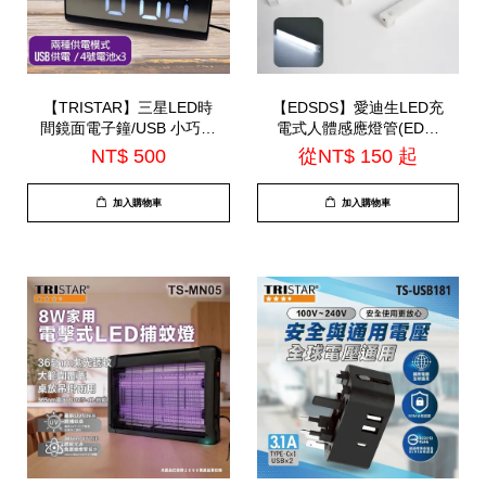
【TRISTAR】三星LED時
【EDSDS】愛迪生LED充
間鏡面電子鐘/USB 小巧精
電式人體感應燈管(EDS-
緻可當鏡子使用 |12/4小時
G5020 / EDS-G3020 /
NT$ 500
從
NT$ 150
起
制|(TS-A52)
EDS-G2020)
加入購物車
加入購物車