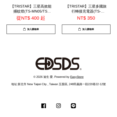
【TRISTAR】三星高效能
【TRISTAR】三星多國旅
捕蚊燈(TS-MN05/TS-
行轉接充電器(TS-
MN06)
USB181)
從
NT$ 400
起
NT$ 350
加入購物車
加入購物車
© 2026 迪生 愛. Powered by
EasyStore
地址:新北市 New Taipei City , Taiwan 五股區, 248民義路一段220巷22-12號
Facebook
Instagram
Line