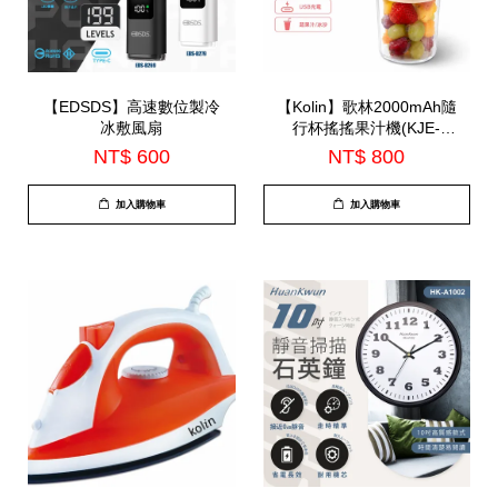
【EDSDS】高速數位製冷
【Kolin】歌林2000mAh隨
冰敷風扇
行杯搖搖果汁機(KJE-
HC200U)
NT$ 600
NT$ 800
加入購物車
加入購物車