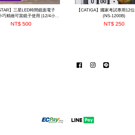
ISTAR】三星LED時間鏡面電子
【CATIGA】國家考試專用12
巧精緻可當鏡子使用 |12/4小時
(NS-1200B)
制|(TS-A52)
NT$ 500
NT$ 250
Facebook
Instagram
Line