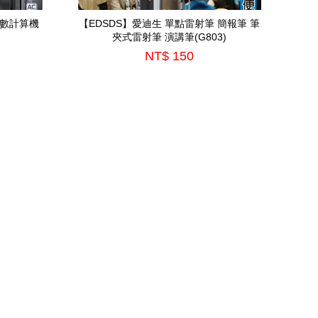
位數計算機
【EDSDS】愛迪生 單點雷射筆 簡報筆 筆
夾式雷射筆 演講筆(G803)
NT$ 150