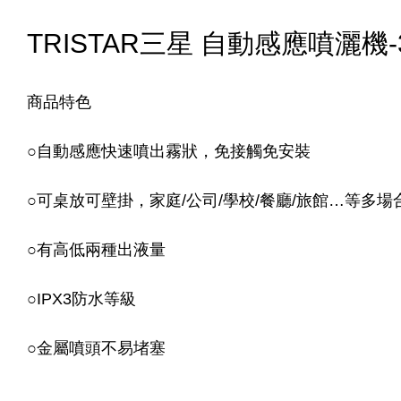
TRISTAR三星 自動感應噴灑機-30
商品特色
○自動感應快速噴出霧狀，免接觸免安裝
○可桌放可壁掛，家庭/公司/學校/餐廳/旅館…等多場
○有高低兩種出液量
○IPX3防水等級
○金屬噴頭不易堵塞