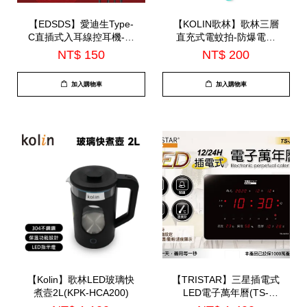
【EDSDS】愛迪生Type-
【KOLIN歌林】歌林三層
C直插式入耳線控耳機-內
直充式電蚊拍-防爆電容
建麥克風(EDS-C538)
(KEM-HCB02)
NT$ 150
NT$ 200
加入購物車
加入購物車
【Kolin】歌林LED玻璃快
【TRISTAR】三星插電式
煮壼2L(KPK-HCA200)
LED電子萬年曆(TS-
A4231)