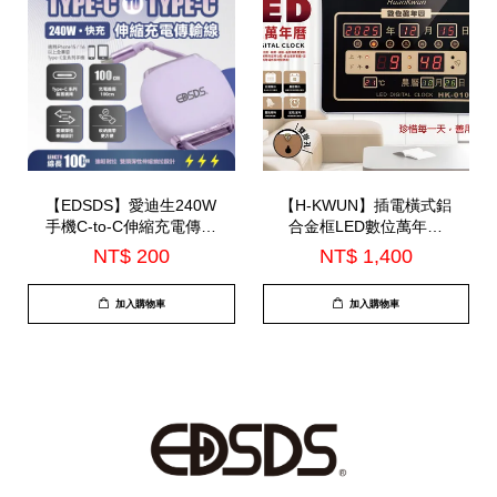
【EDSDS】愛迪生240W
【H-KWUN】插電橫式鋁
手機C-to-C伸縮充電傳輸
合金框LED數位萬年曆
線(EDS-J943)
(HK-010)
NT$ 200
NT$ 1,400
加入購物車
加入購物車