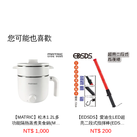
您可能也喜歡
【MATRIC】松木1.2L多
【EDSDS】愛迪生LED超
功能隔熱蒸煮美食鍋(MG-
亮二段式指揮棒(EDS-
EH0615S)
G690)
NT$ 1,000
NT$ 200