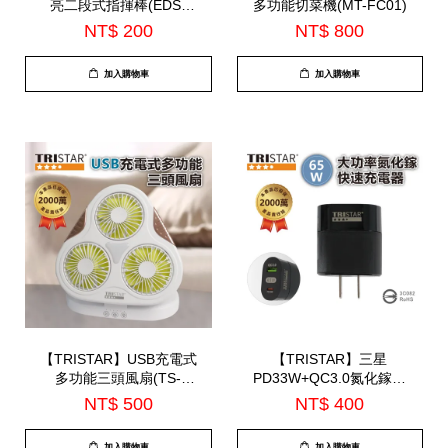
亮二段式指揮棒(EDS-
多功能切菜機(MT-FC01)
G690)
NT$ 200
NT$ 800
加入購物車
加入購物車
【TRISTAR】USB充電式
【TRISTAR】三星
多功能三頭風扇(TS-
PD33W+QC3.0氮化鎵快
B242-1)
速充電器(TS-USB161)
NT$ 500
NT$ 400
加入購物車
加入購物車