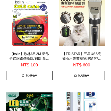
【kolin】歌林6E-2M 新吊
【TRISTAR】三星USB充
卡式網路傳輸線/扁線.黑色
插兩用專業寵物理髮剪/配
(KEX-HC601)
2200mah電池(TS-R03)-7
NT$ 100
NT$ 600
月中到貨
加入購物車
加入購物車