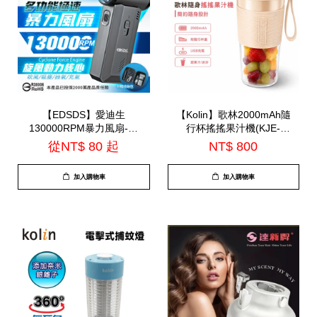
【EDSDS】愛迪生
【Kolin】歌林2000mAh隨
130000RPM暴力風扇-附
行杯搖搖果汁機(KJE-
贈收納包(EDS-
HC200U)
從
NT$ 80
起
NT$ 800
B262)=TS-B2016
加入購物車
加入購物車