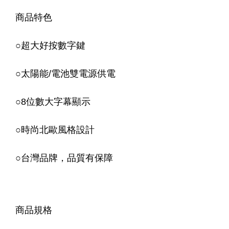
商品特色
○
超大好按數字鍵
○
太陽能/電池雙電源供電
○
8位數大字幕顯示
○
時尚北歐風格設計
○
台灣品牌，品質有保障
商品規格