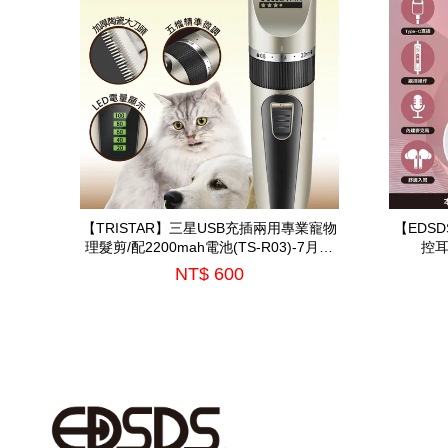
【TRISTAR】三星USB充插兩用專業寵物
【EDS
理髮剪/配2200mah電池(TS-R03)-7月中
控耳
到貨
NT$ 600