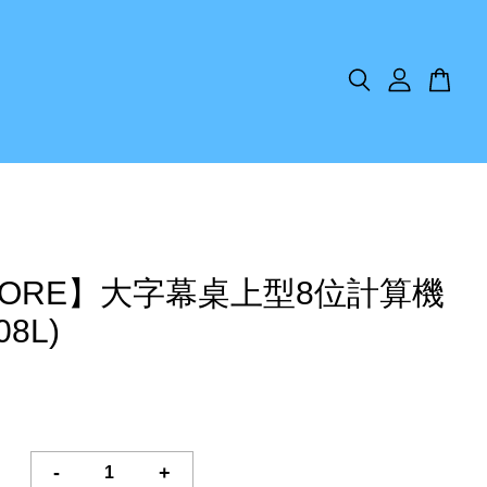
MORE】大字幕桌上型8位計算機
08L)
-
+