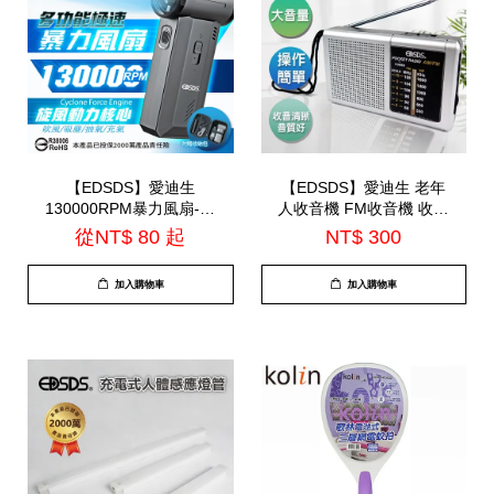
【EDSDS】愛迪生
【EDSDS】愛迪生 老年
130000RPM暴力風扇-附
人收音機 FM收音機 收音
贈收納包(EDS-
機外接麥風(EDS-C474)
從
NT$ 80
起
NT$ 300
B262)=TS-B2016
加入購物車
加入購物車