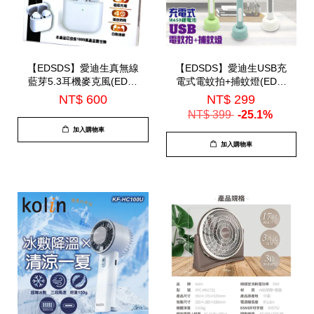
【EDSDS】愛迪生真無線
【EDSDS】愛迪生USB充
藍芽5.3耳機麥克風(EDS-
電式電蚊拍+捕蚊燈(EDS-
C510)-7月底到貨
P5693)
NT$ 600
NT$ 299
NT$ 399
-25.1%
加入購物車
加入購物車