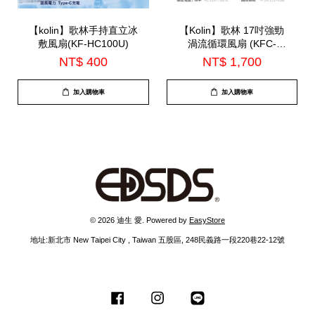
【kolin】歌林手持直立冰
【Kolin】歌林 17吋強勁
敷風扇(KF-HC100U)
渦流循環風扇 (KFC-
MN1721)
NT$ 400
NT$ 1,700
加入購物車
加入購物車
© 2026 迪生 愛. Powered by
EasyStore
地址:新北市 New Taipei City , Taiwan 五股區, 248民義路一段220巷22-12號
Facebook
Instagram
Line