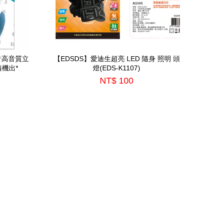
音高音質立
【EDSDS】愛迪生超亮 LED 隨身 照明 頭
隨機出*
燈(EDS-K1107)
NT$ 100