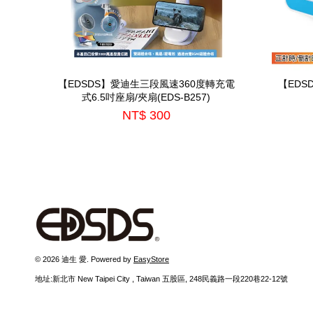
【EDSDS】愛迪生三段風速360度轉充電
【EDS
式6.5吋座扇/夾扇(EDS-B257)
NT$ 300
© 2026 迪生 愛. Powered by
EasyStore
地址:新北市 New Taipei City , Taiwan 五股區, 248民義路一段220巷22-12號