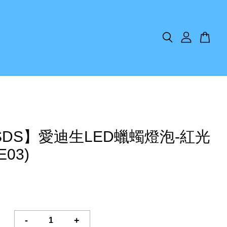
SDS】愛迪生LED蠟蠋燈泡-紅光
E03)
-
+