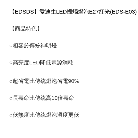
【EDSDS】愛迪生LED蠟蠋燈泡E27紅光(EDS-E03)
【商品特色】
○相容於傳統神明燈
○高亮度LED降低電源消耗
○超省電比傳統燈泡省電90%
○長壽命比傳統高10倍壽命
○低熱度比傳統燈泡溫度更低