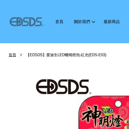
首頁
關於我們
最新商品
›
首頁
【EDSDS】愛迪生LED蠟蠋燈泡-紅光(EDS-E03)