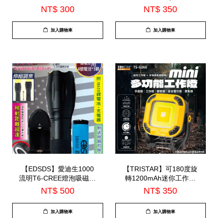
燈(EDS-G871)
USB141)
NT$ 300
NT$ 350
加入購物車
加入購物車
【EDSDS】愛迪生1000
【TRISTAR】可180度旋
流明T6-CREE燈泡吸磁手
轉1200mAh迷你工作燈
電筒(EDS-G683)
(TS-G860)
NT$ 500
NT$ 350
加入購物車
加入購物車