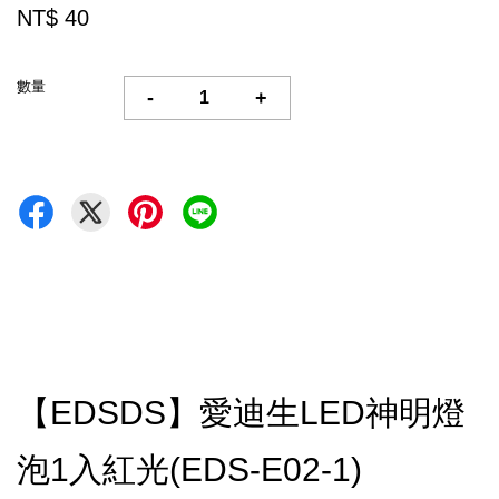
NT$ 40
數量
-
+
【EDSDS】愛迪生LED神明燈
泡1入紅光(EDS-E02-1)