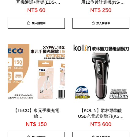
耳機通話+音樂(EDS-
用12位數計算機(NS-
C516)
1200B)
NT$ 60
NT$ 250
加入購物車
加入購物車
【TECO】東元手機充電
【KOLIN】歌林勁動能
線
USB充電式刮鬍刀(KSH-
150CM(XYFWL1502AC)
HC230U)
NT$ 150
NT$ 600