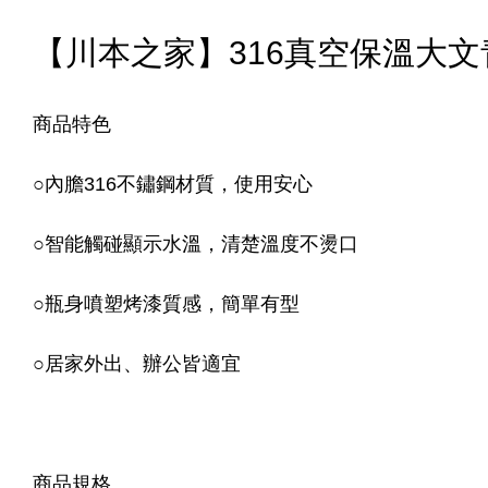
【川本之家】316真空保溫大文青杯(
商品特色
○
內膽316不鏽鋼材質，使用安心
○
智能觸碰顯示水溫，清楚溫度不燙口
○
瓶身噴塑烤漆質感，簡單有型
○
居家外出、辦公皆適宜
商品規格