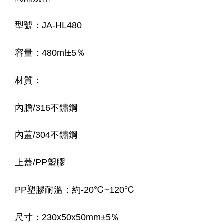
型號：JA-HL480
容量：480ml±5％
材質：
內膽/316不鏽鋼
內蓋/304不鏽鋼
上蓋/PP塑膠
PP塑膠耐溫：約-20℃~120℃
尺寸：230x50x50mm±5％