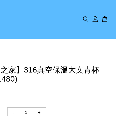
之家】316真空保溫大文青杯
L480)
-
+