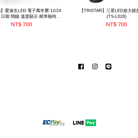
S】愛迪生LED 電子萬年曆 12/24
【TRISTAR】三星LED放大
 日期 鬧鐘 溫度顯示 精準報時
(TS-L028)
(EDS-A08)
NT$ 700
NT$ 700
Facebook
Instagram
Line