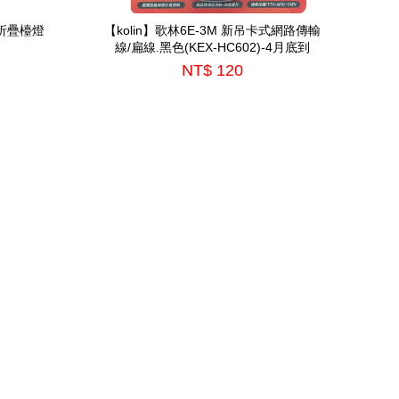
鏡折疊檯燈
【kolin】歌林6E-3M 新吊卡式網路傳輸
線/扁線.黑色(KEX-HC602)-4月底到
NT$ 120