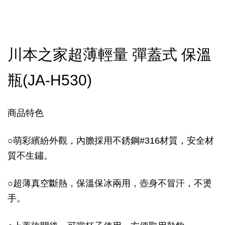
川本之家超薄輕量 彈蓋式 保溫
瓶(JA-H530)
商品特色
○
萌彩繽紛外觀，內膽採用不銹鋼#316材質，安全材
質不生鏽。
○
超薄真空斷熱，保溫保冰兩用，壺身不冒汗，不燙
手。