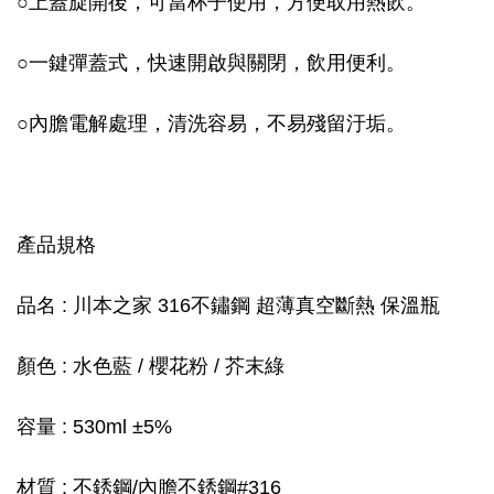
○
上蓋旋開後，可當杯子使用，方便取用熱飲。
○
一鍵彈蓋式，快速開啟與關閉，飲用便利。
○
內膽電解處理，清洗容易，不易殘留汙垢。
產品規格
品名 : 川本之家 316不鏽鋼 超薄真空斷熱 保溫瓶
顏色 : 水色藍 / 櫻花粉 / 芥末綠
容量 : 530ml ±5%
材質 : 不銹鋼/內膽不銹鋼#316