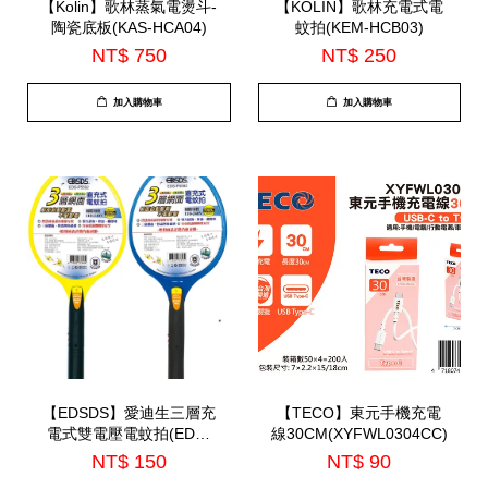
【Kolin】歌林蒸氣電燙斗-
【KOLIN】歌林充電式電
陶瓷底板(KAS-HCA04)
蚊拍(KEM-HCB03)
NT$ 750
NT$ 250
加入購物車
加入購物車
【EDSDS】愛迪生三層充
【TECO】東元手機充電
電式雙電壓電蚊拍(EDS-
線30CM(XYFWL0304CC)
P5592)
NT$ 150
NT$ 90