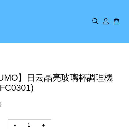
KUMO】日云晶亮玻璃杯調理機
FC0301)
0
-
+