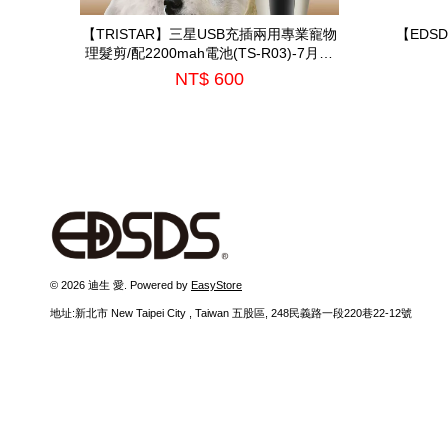
【TRISTAR】三星USB充插兩用專業寵物
【EDS
理髮剪/配2200mah電池(TS-R03)-7月中
到貨
NT$ 600
© 2026 迪生 愛. Powered by
EasyStore
地址:新北市 New Taipei City , Taiwan 五股區, 248民義路一段220巷22-12號