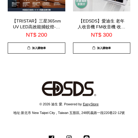
【TRISTAR】三星365nm
【EDSDS】愛迪生 老年
UV LED高效能捕蚊燈-小
人收音機 FM收音機 收音
(TS-MN08)
機外接麥風(EDS-C474)
NT$ 200
NT$ 300
加入購物車
加入購物車
© 2026 迪生 愛. Powered by
EasyStore
地址:新北市 New Taipei City , Taiwan 五股區, 248民義路一段220巷22-12號
Facebook
Instagram
Line