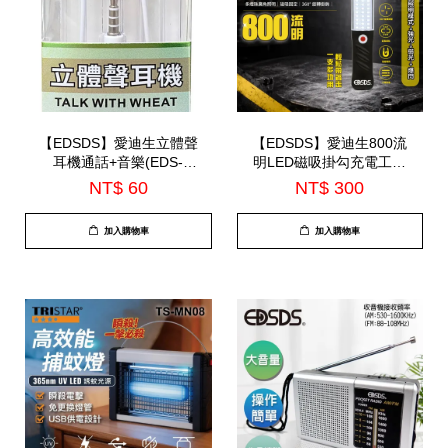
【EDSDS】愛迪生立體聲
【EDSDS】愛迪生800流
耳機通話+音樂(EDS-
明LED磁吸掛勾充電工作
C516)
燈(EDS-G871)
NT$ 60
NT$ 300
加入購物車
加入購物車