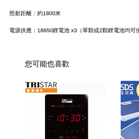
照射距離：約1800米
電源供應：18650鋰電池 x3（單顆或2顆鋰電池均
您可能也喜歡