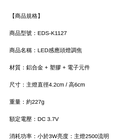
【商品規格】
商品型號：EDS-K1127
商品名稱：LED感應頭燈調焦
材質：鋁合金 + 塑膠 + 電子元件
尺寸：主燈直徑4.2cm / 高6cm
重量：約227g
額定電壓：DC 3.7V
消耗功率：小於3W亮度：主燈2500流明