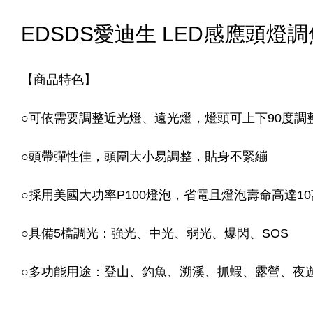
EDSDS愛迪生 LED感應頭燈調焦 全
【商品特色】
○可依需要調整近光燈、遠光燈，燈頭可上下90度調
○頭帶彈性佳，頭圍大小易調整，貼身不緊繃
○採用美國大功率P100燈泡，省電且燈泡壽命高達1
○具備5檔調光：強光、中光、弱光、爆閃、SOS
○多功能用途：登山、釣魚、溯溪、抓蝦、露營、夜