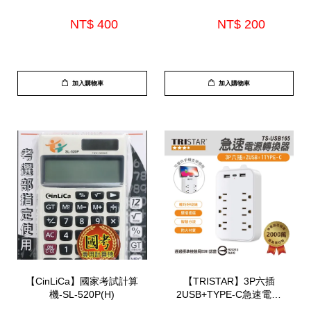
A49)*顏色隨機出*
NT$ 400 
NT$ 200 
加入購物車
加入購物車
【CinLiCa】國家考試計算
【TRISTAR】3P六插
機-SL-520P(H)
2USB+TYPE-C急速電源
轉換器3.1A(TS-USB165)