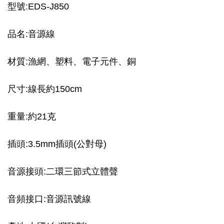
型號:EDS-J850
品名:音源線
材質:漁網、塑料、電子元件、銅
尺寸:線長約150cm
重量:約21克
插頭:3.5mm插頭(公對母)
音源接頭:二環三節式立體聲
音頻接口:音源訊號線