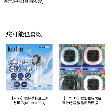
產地:中國(台灣監製)
您可能也喜歡
【kolin】歌林手持直立冰
【EDSDS】愛迪生特大螢
敷風扇(KF-HC100U)
幕計時器 液晶顯示溫濕度
計 可掛壁可桌放(EDS-