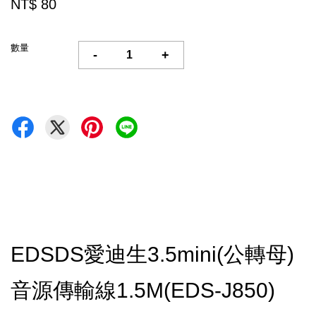
NT$ 80
數量
-
+
EDSDS愛迪生3.5mini(公轉母)
音源傳輸線1.5M(EDS-J850)