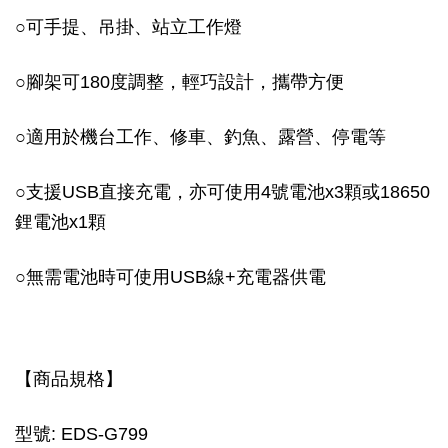
○
可手提、吊掛、站立工作燈
○
腳架可180度調整，輕巧設計，攜帶方便
○
適用於機台工作、修車、釣魚、露營、停電等
○
支援USB直接充電，亦可使用4號電池x3顆或18650
鋰電池x1顆
○
無需電池時可使用USB線+充電器供電
【商品規格】
型號: EDS-G799