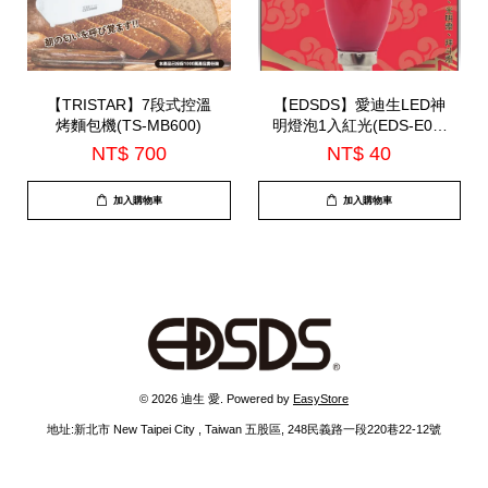
【TRISTAR】7段式控溫
【EDSDS】愛迪生LED神
烤麵包機(TS-MB600)
明燈泡1入紅光(EDS-E02-
1)
NT$ 700
NT$ 40
加入購物車
加入購物車
© 2026 迪生 愛. Powered by
EasyStore
地址:新北市 New Taipei City , Taiwan 五股區, 248民義路一段220巷22-12號