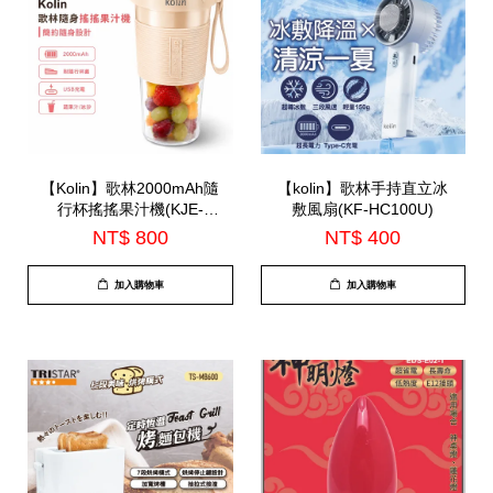
【Kolin】歌林2000mAh隨
【kolin】歌林手持直立冰
行杯搖搖果汁機(KJE-
敷風扇(KF-HC100U)
HC200U)
NT$ 800
NT$ 400
加入購物車
加入購物車