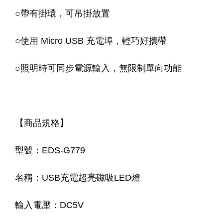
○帶有掛環，可吊掛放置
○使用 Micro USB 充電埠，輕巧好攜帶
○照明時可同步電源輸入，無限制單向功能
【商品規格】
型號：EDS-G779
名稱：USB充電超亮磁吸LED燈
輸入電壓：DC5V