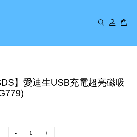
SDS】愛迪生USB充電超亮磁吸
G779)
-
+