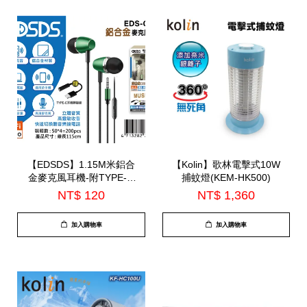
【EDSDS】1.15M米鋁合
【Kolin】歌林電擊式10W
金麥克風耳機-附TYPE-C
捕蚊燈(KEM-HK500)
轉接線(EDS-C524)
NT$ 120
NT$ 1,360
加入購物車
加入購物車