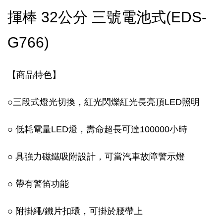
揮棒 32公分 三號電池式(EDS-
G766)
【商品特色】
○三段式燈光切換，紅光閃爍紅光長亮頂LED照明
○ 低耗電量LED燈，壽命超長可達100000小時
○ 具強力磁鐵吸附設計，可當汽車故障警示燈
○ 帶有警笛功能
○ 附掛繩/鐵片扣環，可掛於腰帶上