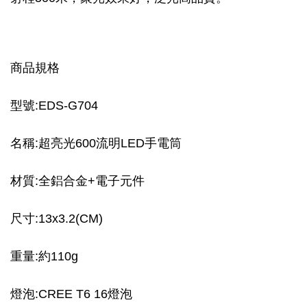
商品規格
型號:EDS-G704
名稱:超亮光600流明LED手電筒
材質:全鋁合金+電子元件
尺寸:13x3.2(CM)
重量:約110g
燈泡:CREE T6 16燈泡