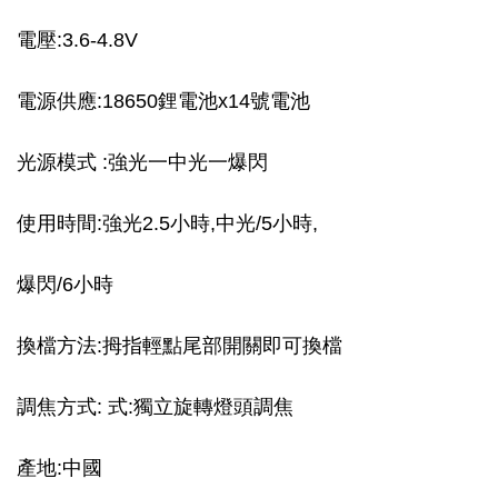
電壓:3.6-4.8V
電源供應:18650鋰電池x14號電池
光源模式 :強光一中光一爆閃
使用時間:強光2.5小時,中光/5小時,
爆閃/6小時
換檔方法:拇指輕點尾部開關即可換檔
調焦方式: 式:獨立旋轉燈頭調焦
產地:中國