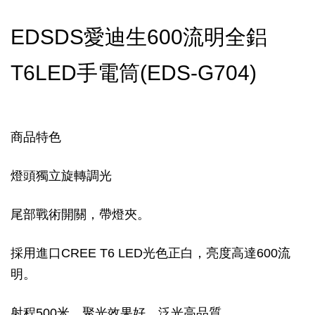
EDSDS愛迪生600流明全鋁 
T6LED手電筒(EDS-G704)
商品特色
燈頭獨立旋轉調光
尾部戰術開關，帶燈夾。
採用進口CREE T6 LED光色正白，亮度高達600流
明。
射程500米，聚光效果好，泛光高品質。