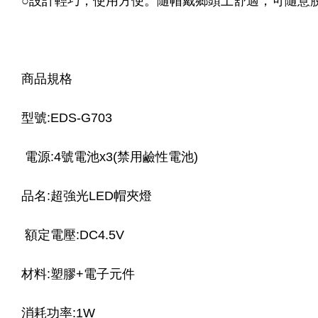
○設計輕巧，使用方便。隨帽戴鄉頭上舒適，可隨意
商品規格
型號:EDS-G703
 電源:4號電池x3(禁用鹼性電池)
品名:超強光LED帽夾燈
 額定電壓:DC4.5V
材料:塑膠+電子元件 
消耗功率:1W