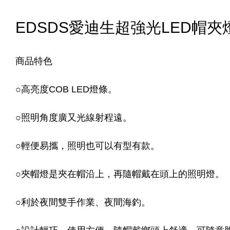
EDSDS愛迪生超強光LED帽夾燈(E
商品特色
○高亮度COB LED燈條。
○照明角度廣又光線射程遠。
○輕便易攜，照明也可以有型有款。
○夾帽燈是夾在帽沿上，再隨帽戴在頭上的照明燈。
○利於夜間雙手作業、夜間海釣。