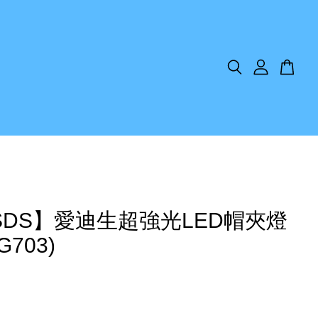
SDS】愛迪生超強光LED帽夾燈
G703)