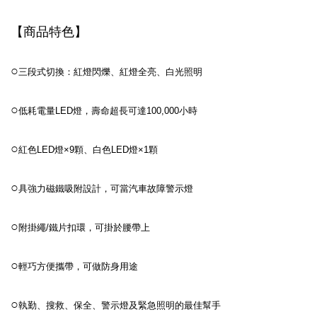
【商品特色】
○
三段式切換：紅燈閃爍、紅燈全亮、白光照明
○
低耗電量LED燈，壽命超長可達100,000小時
○
紅色LED燈×9顆、白色LED燈×1顆
○
具強力磁鐵吸附設計，可當汽車故障警示燈
○
附掛繩/鐵片扣環，可掛於腰帶上
○
輕巧方便攜帶，可做防身用途
○
執勤、搜救、保全、警示燈及緊急照明的最佳幫手