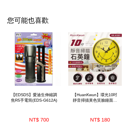
您可能也喜歡
【EDSDS】愛迪生伸縮調
【HuanKwun】環光10吋
焦R5手電筒(EDS-G612A)
靜音掃描黃色笑臉鐘面石
英鐘(HK-A1001)
NT$ 700 
NT$ 180 