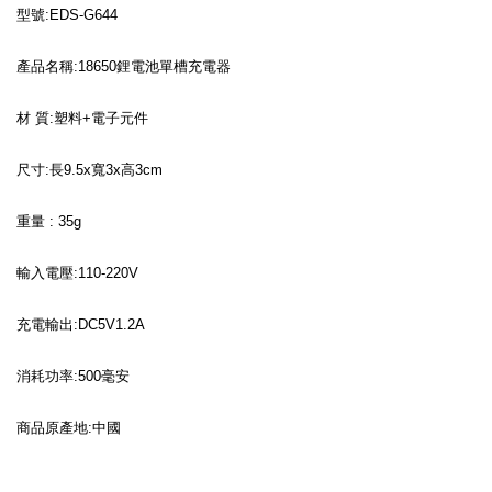
型號:EDS-G644
產品名稱:18650鋰電池單槽充電器
材 質:塑料+電子元件
尺寸:長9.5x寬3x高3cm
重量 : 35g
輸入電壓:110-220V
充電輸出:DC5V1.2A
消耗功率:500毫安
商品原產地:中國