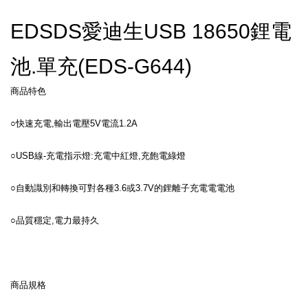
EDSDS愛迪生USB 18650鋰電
池.單充(EDS-G644)
商品特色
○快速充電,輸出電壓5V電流1.2A
○USB線-充電指示燈:充電中紅燈,充飽電綠燈
○自動識別和轉換可對各種3.6或3.7V的鋰離子充電電電池
○品質穩定,電力最持久
商品規格