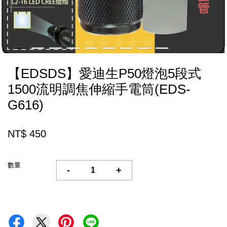
【EDSDS】愛迪生P50燈泡5段式
1500流明調焦伸縮手電筒(EDS-
G616)
NT$ 450
數量
-
+