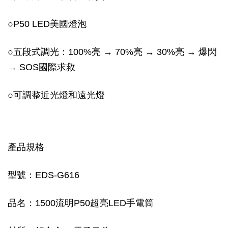
○
P50 LED美國燈泡
○
五段式調光：100%亮 → 70%亮 → 30%亮 → 爆閃
→ SOS國際求救
○
可調整近光燈和遠光燈
產品規格
型號：EDS-G616
品名：1500流明P50超亮LED手電筒