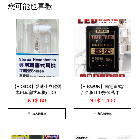
您可能也喜歡
【EDSDS】愛迪生立體聲
【H-KWUN】插電直式鋁
專用耳塞式耳機(EDS-
合金框LED數位萬年曆
C514)
(HK-011)
NT$ 60
NT$ 1,400
加入購物車
加入購物車