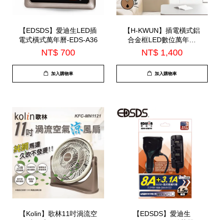
【EDSDS】愛迪生LED插
【H-KWUN】插電橫式鋁
電式橫式萬年曆-EDS-A36
合金框LED數位萬年曆
(HK-010)
NT$ 700
NT$ 1,400
加入購物車
加入購物車
【Kolin】歌林11吋渦流空
【EDSDS】愛迪生