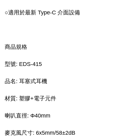
○適用於最新 Type-C 介面設備
商品規格
型號: EDS-415
品名: 耳塞式耳機
材質: 塑膠+電子元件
喇叭直徑: Φ40mm
麥克風尺寸: 6x5mm/58±2dB