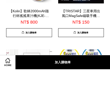
【Kolin】歌林2000mAh隨
【TRISTAR】三星車用出
行杯搖搖果汁機(KJE-
風口MagSafe磁吸手機支
HC200U)
架(TS-PA30)
NT$ 800
NT$ 150
加入購物車
加入購物車
加入購物車
HOME
【H-KWUN】插電橫式鋁
【EDSDS】愛迪生三層充
合金框LED數位萬年曆
電式雙電壓電蚊拍(EDS-