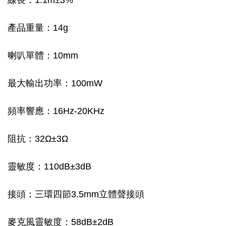
產品重量：14g
喇叭單體：10mm
最大輸出功率：100mW
頻率響應：16Hz-20KHz
阻抗：32Ω±3Ω
靈敏度：110dB±3dB
接頭：三環四節3.5mm立體聲接頭
麥克風靈敏度：58dB±2dB