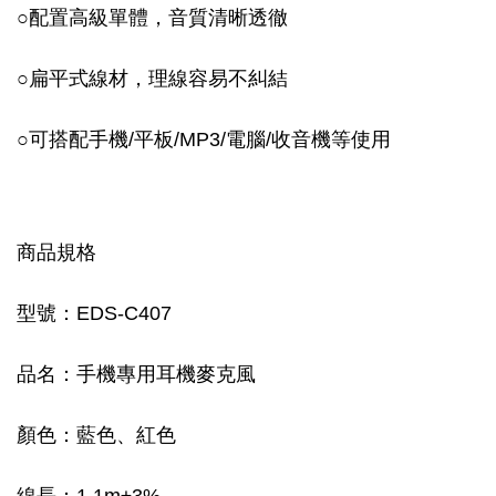
○
配置高級單體，音質清晰透徹
○
扁平式線材，理線容易不糾結
○
可搭配手機/平板/MP3/電腦/收音機等使用
商品規格
型號：EDS-C407
品名：手機專用耳機麥克風
顏色：藍色、紅色
線長：1.1m±3%