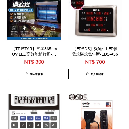
【TRISTAR】三星365nm
【EDSDS】愛迪生LED插
UV LED高效能捕蚊燈-大
電式橫式萬年曆-EDS-A36
(TS-MN09)
NT$ 300
NT$ 700
加入購物車
加入購物車