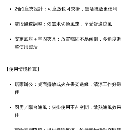
2合1座夾設計：可座放也可夾掛，靈活擺放更便利
雙段風速調整：依需求切換風速，享受舒適涼風
安定底座＋牢固夾具：放置穩固不易傾倒，多角度調
整使用靈活
【使用情境推薦】
居家辦公：桌面擺放或夾在書架邊緣，清涼工作好夥
伴
廚房／陽台通風：夾掛使用不占空間，散熱通風效果
佳