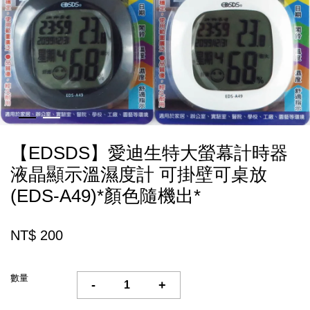
【EDSDS】愛迪生特大螢幕計時器
液晶顯示溫濕度計 可掛壁可桌放
(EDS-A49)*顏色隨機出*
NT$ 200
數量
-
+