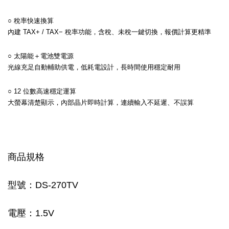
○ 稅率快速換算
內建 TAX+ / TAX− 稅率功能，含稅、未稅一鍵切換，報價計算更精準
○ 太陽能＋電池雙電源
光線充足自動輔助供電，低耗電設計，長時間使用穩定耐用
○ 12 位數高速穩定運算
大螢幕清楚顯示，內部晶片即時計算，連續輸入不延遲、不誤算
商品規格
型號：DS-270TV
電壓：1.5V