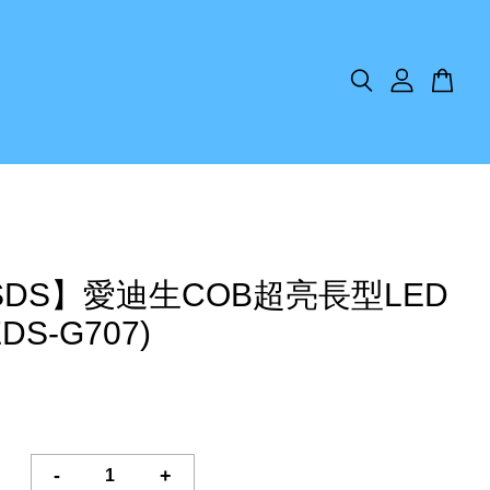
SDS】愛迪生COB超亮長型LED
DS-G707)
-
+