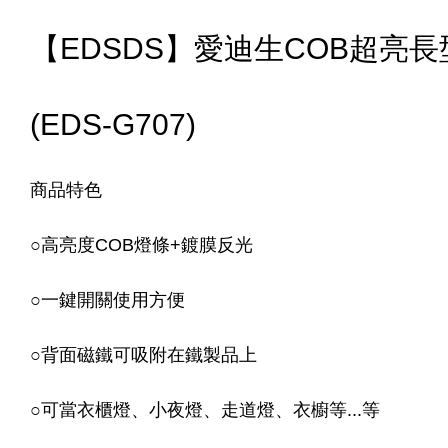
【EDSDS】愛迪生COB超亮長
(EDS-G707)
商品特色
○
高亮度COB燈條+鍍膜反光
○
一鍵開關使用方便
○
背面磁鐵可吸附在鐵製品上
○
可當衣櫃燈、小夜燈、走道燈、衣櫥等...等