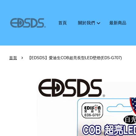
首頁
關於我們
最新商品
›
首頁
【EDSDS】愛迪生COB超亮長型LED壁燈(EDS-G707)